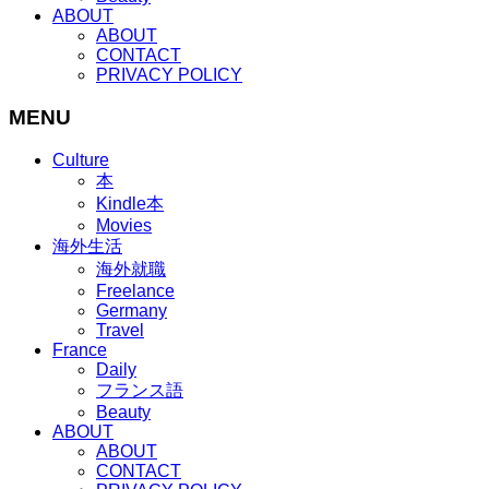
ABOUT
ABOUT
CONTACT
PRIVACY POLICY
MENU
Culture
本
Kindle本
Movies
海外生活
海外就職
Freelance
Germany
Travel
France
Daily
フランス語
Beauty
ABOUT
ABOUT
CONTACT