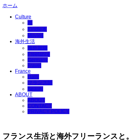
ホーム
Culture
本
Kindle本
Movies
海外生活
海外就職
Freelance
Germany
Travel
France
Daily
フランス語
Beauty
ABOUT
ABOUT
CONTACT
PRIVACY POLICY
フランス生活と海外フリーランスと。