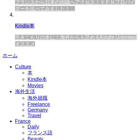
フランスから日本の回線へアクセス！ＶＰＮプロバイ
ダーを比べてみました！
Kindle本
引きこもりの冬に！海外からも読めるKindle Unlimited
オススメ
ホーム
Culture
本
Kindle本
Movies
海外生活
海外就職
Freelance
Germany
Travel
France
Daily
フランス語
Beauty