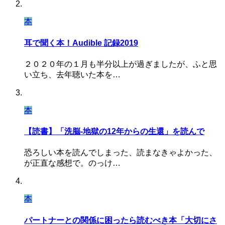
本
耳で聞く本！Audible 記録2019
２０２０年の１月も半分以上が過ぎましたが、ふと思
い立ち、去年聴いた本を…
本
【読書】「洗脳-地獄の12年からの生還」を読んで
恐ろしい本を読んでしまった、読まなきゃよかった、
が正直な感想で。のっけ…
本
パートナーとの関係に困ったら読むべき本「大切にさ