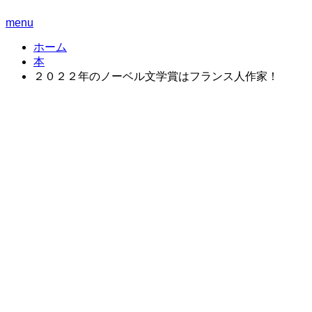
menu
ホーム
本
２０２２年のノーベル文学賞はフランス人作家！